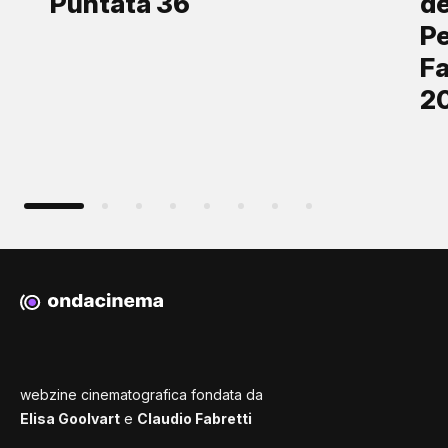
Puntata 36
de
Pe
Fa
2
webzine cinematografica fondata da
Elisa Goolvart
e
Claudio Fabretti