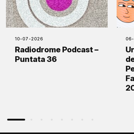
10-07-2026
06
Radiodrome Podcast –
Un
Puntata 36
de
Pe
Fa
2