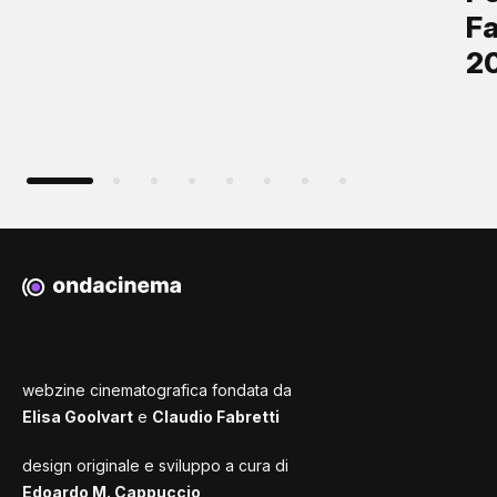
Fa
2
webzine cinematografica fondata da
Elisa Goolvart
e
Claudio Fabretti
design originale e sviluppo a cura di
Edoardo M. Cappuccio