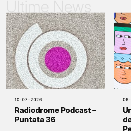
Ultime News
10-07-2026
06
Radiodrome Podcast –
Un
Puntata 36
de
Pe