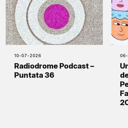
10-07-2026
06
Radiodrome Podcast –
Un
Puntata 36
de
Pe
Fa
2