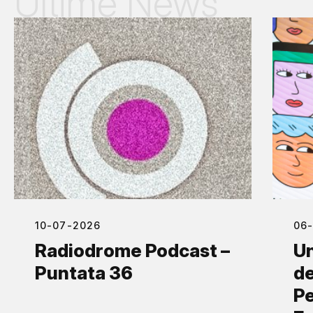
Ultime News
10-07-2026
06
Radiodrome Podcast –
Un
Puntata 36
de
Pe