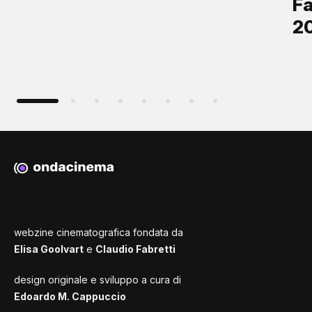
Fa
2
webzine cinematografica fondata da
Elisa Goolvart
e
Claudio Fabretti
design originale e sviluppo a cura di
Edoardo M. Cappuccio