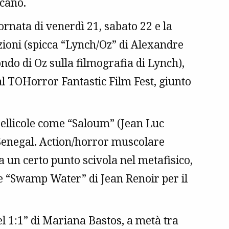
ncano.
iornata di venerdì 21, sabato 22 e la
ioni (spicca “Lynch/Oz” di Alexandre
ndo di Oz sulla filmografia di Lynch),
l TOHorror Fantastic Film Fest, giunto
n pellicole come “Saloum” (Jean Luc
 Senegal. Action/horror muscolare
 un certo punto scivola nel metafisico,
 e “Swamp Water” di Jean Renoir per il
l 1:1” di Mariana Bastos, a metà tra