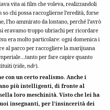
va vita ai film che voleva, realizzandoli
n so chi possa raccoglierne l’eredità, forse
e, l’ho ammirato da lontano, perché l’avrò
casi eravamo troppo ubriachi per ricordare
su era molto particolare: ogni domenica i
are al parco per raccogliere la marijuana
 imperiale…tanto per fare capire quanto
tuiti (ride,
ndr
).
he con un certo realismo. Anche i
o più intelligenti, di fronte al
nella loro meschinità. Visto che lei ha
uoi insegnanti, per l’insincerità dei