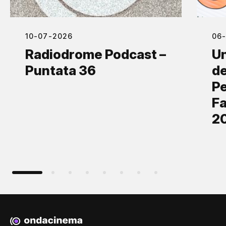
10-07-2026
06
Radiodrome Podcast –
Un
Puntata 36
de
Pe
Fa
2