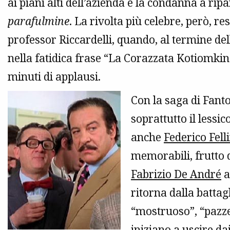
ai piani alti dell’azienda e la condanna a rip
parafulmine
. La rivolta più celebre, però, re
professor Riccardelli, quando, al termine de
nella fatidica frase “La Corazzata Kotiomki
minuti di applausi.
Con la saga di Fanto
soprattutto il lessic
anche
Federico Felli
memorabili, frutto 
Fabrizio De André
a
ritorna dalla battag
“mostruoso”, “pazze
iniziano a uscire da