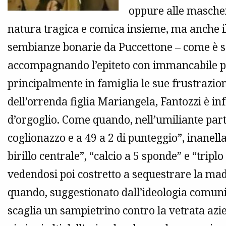
oppure alle masch
natura tragica e comica insieme, ma anche il 
sembianze bonarie da Puccettone – come è sol
accompagnando l’epiteto con immancabile pi
principalmente in famiglia le sue frustrazion
dell’orrenda figlia Mariangela, Fantozzi è infa
d’orgoglio. Come quando, nell’umiliante partit
coglionazzo e a 49 a 2 di punteggio”, inanella
birillo centrale”, “calcio a 5 sponde” e “triplo
vedendosi poi costretto a sequestrare la mad
quando, suggestionato dall’ideologia comuni
scaglia un sampietrino contro la vetrata az