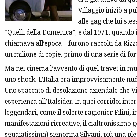
Villaggio iniziò a pu
alle gag che lui st
“Quelli della Domenica”, e dal 1971, quando 
chiamava all’epoca – furono raccolti da Rizzo
un milione di copie, primo di una serie di for
Ma nei cinema l’avvento di quel travet in mu
uno shock. L’Italia era improvvisamente nuda
Uno spaccato di desolazione aziendale che V
esperienza all’Italsider. In quei corridoi in
leggendari, come il solerte ragionier Filini, 
manifestazioni ricreative, il cialtronissimo 
sguaiatissima) signorina Silvani, più una plet