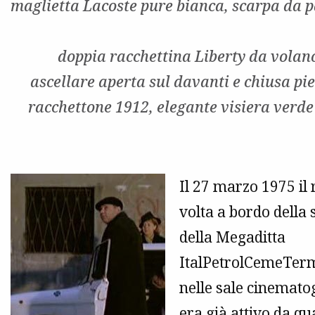
maglietta Lacoste pure bianca, scarpa da p
doppia racchettina Liberty da volan
ascellare aperta sul davanti e chiusa pi
racchettone 1912, elegante visiera verde 
Il 27 marzo 1975 il 
volta a bordo della 
della Megaditta
ItalPetrolCemeTerm
nelle sale cinematog
era già attivo da q