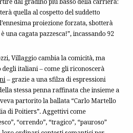
artire dal gradino più basso della carriera:
sterà quella al cospetto del suddetto
ll’ennesima proiezione forzata, sbotterà
n è una cagata pazzesca!”, incassando 92
zzi, Villaggio cambia la comicità, ma
o degli italiani – come gli riconoscerà
ni
– grazie a una sfilza di espressioni
della stessa penna raffinata che insieme a
veva partorito la ballata “Carlo Martello
lia di Poitiers”. Aggettivi come
sco”, “orrendo”, “tragico”, “pauroso”
i loro ordinari contesti semantici per