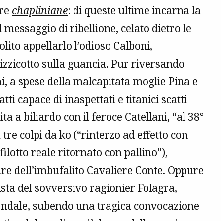
ere
chapliniane
: di queste ultime incarna la
messaggio di ribellione, celato dietro le
ito appellarlo l’odioso Calboni,
zzicotto sulla guancia. Pur riversando
i, a spese della malcapitata moglie Pina e
tti capace di inaspettati e titanici scatti
a a biliardo con il feroce Catellani, “al 38°
 tre colpi da ko (“rinterzo ad effetto con
 filotto reale ritornato con pallino”),
re dell’imbufalito Cavaliere Conte. Oppure
sta del sovversivo ragionier Folagra,
iendale, subendo una tragica convocazione