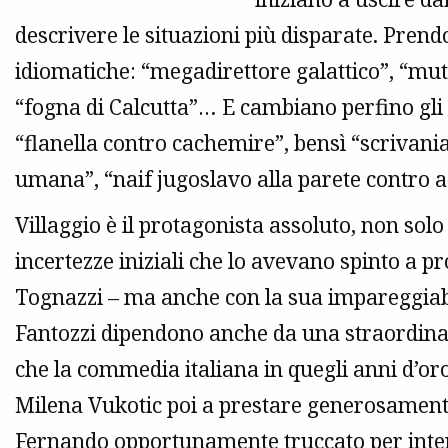
descrivere le situazioni più disparate. Prendo
idiomatiche: “megadirettore galattico”, “mut
“fogna di Calcutta”… E cambiano perfino gli
“flanella contro cachemire”, bensì “scrivania
umana”, “naif jugoslavo alla parete contro a
Villaggio è il protagonista assoluto, non sol
incertezze iniziali che lo avevano spinto a p
Tognazzi – ma anche con la sua impareggiabi
Fantozzi dipendono anche da una straordinar
che la commedia italiana in quegli anni d’or
Milena Vukotic poi a prestare generosamente 
Fernando opportunamente truccato per inter