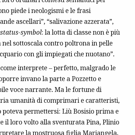
no piede i neologismi e le frasi
ande ascellari”, “salivazione azzerata”,
status-symbol
: la lotta di classe non è più
 nel sottoscala contro poltrona in pelle
cquario con gli impiegati che nuotano”.
o come interprete – perfetto, malgrado le
roporre invano la parte a Pozzetto e
le voce narrante. Ma le fortune di
ia umanità di comprimari e caratteristi,
o poteva permettersi: Liù Bosisio prima e
il loro volto alla sventurata Pina, Plinio
pretare la mostruosa figlia Mariangela,