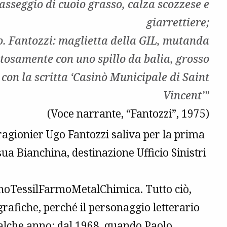
asseggio di cuoio grasso, calza scozzese e
giarrettiere;
o. Fantozzi: maglietta della GIL, mutanda
etosamente con uno spillo da balia, grosso
con la scritta ‘Casinò Municipale di Saint
Vincent’”
(Voce narrante, “Fantozzi”, 1975)
ragionier Ugo Fantozzi saliva per la prima
sua Bianchina, destinazione Ufficio Sinistri
oTessilFarmoMetalChimica. Tutto ciò,
rafiche, perché il personaggio letterario
ualche anno: dal 1968, quando Paolo