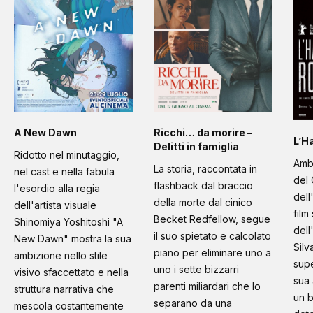
A New Dawn
Ricchi… da morire –
L’H
Delitti in famiglia
Ridotto nel minutaggio,
Amb
La storia, raccontata in
nel cast e nella fabula
del 
flashback dal braccio
l'esordio alla regia
dell
della morte dal cinico
dell'artista visuale
film
Becket Redfellow, segue
Shinomiya Yoshitoshi "A
dell
il suo spietato e calcolato
New Dawn" mostra la sua
Silv
piano per eliminare uno a
ambizione nello stile
supe
uno i sette bizzarri
visivo sfaccettato e nella
sua 
parenti miliardari che lo
struttura narrativa che
un b
separano da una
mescola costantemente