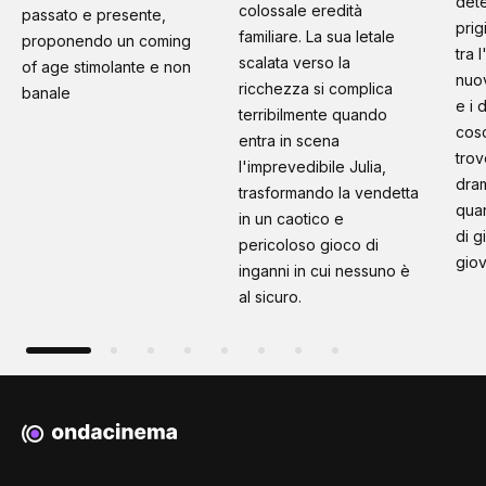
dete
colossale eredità
passato e presente,
prig
familiare. La sua letale
proponendo un coming
tra 
scalata verso la
of age stimolante e non
nuo
ricchezza si complica
banale
e i 
terribilmente quando
cosc
entra in scena
trov
l'imprevedibile Julia,
dram
trasformando la vendetta
quan
in un caotico e
di g
pericoloso gioco di
giov
inganni in cui nessuno è
al sicuro.