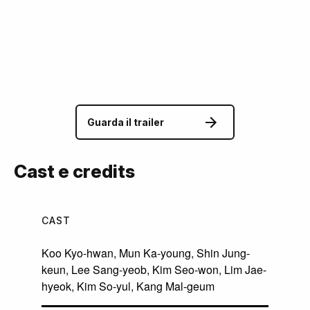
Guarda il trailer
Cast e credits
CAST
Koo Kyo-hwan
,
Mun Ka-young
,
Shin Jung-
keun
,
Lee Sang-yeob
,
Kim Seo-won
,
Lim Jae-
hyeok
,
Kim So-yul
,
Kang Mal-geum