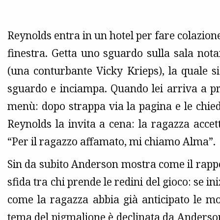
Reynolds entra in un hotel per fare colazione
finestra. Getta uno sguardo sulla sala not
(una conturbante Vicky Krieps), la quale s
sguardo e inciampa. Quando lei arriva a pren
menù: dopo strappa via la pagina e le chi
Reynolds la invita a cena: la ragazza accetta
“Per il ragazzo affamato, mi chiamo Alma”.
Sin da subito Anderson mostra come il rapp
sfida tra chi prende le redini del gioco: se i
come la ragazza abbia già anticipato le m
tema del pigmalione è declinata da Anderson