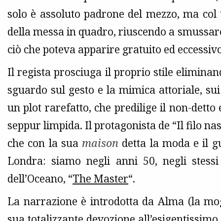
solo è assoluto padrone del mezzo, ma co
della messa in quadro, riuscendo a smussare 
ciò che poteva apparire gratuito ed eccessivo
Il regista prosciuga il proprio stile elimina
sguardo sul gesto e la mimica attoriale, su
un plot rarefatto, che predilige il non-detto
seppur limpida. Il protagonista de “Il filo 
che con la sua
maison
detta la moda e il gu
Londra: siamo negli anni 50, negli stessi 
dell’Oceano, “
The Master
“.
La narrazione è introdotta da Alma (la mog
sua totalizzante devozione all’esigentissi