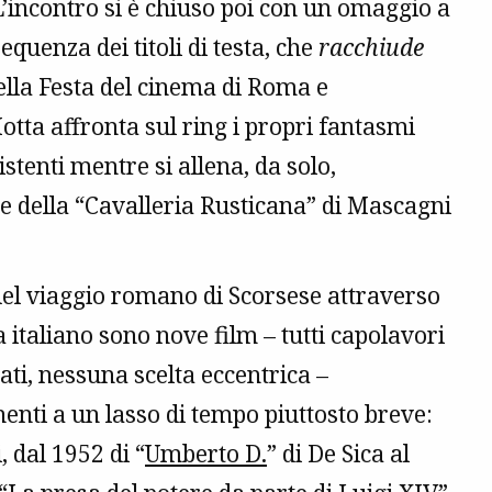
. L’incontro si è chiuso poi con un omaggio a
sequenza dei titoli di testa, che
racchiude
ella Festa del cinema di Roma e
tta affronta sul ring i propri fantasmi
stenti mentre si allena, da solo,
te della “Cavalleria Rusticana” di Mascagni
el viaggio romano di Scorsese attraverso
a italiano sono nove film – tutti capolavori
ti, nessuna scelta eccentrica –
enti a un lasso di tempo piuttosto breve:
i, dal 1952 di “
Umberto D.
” di De Sica al