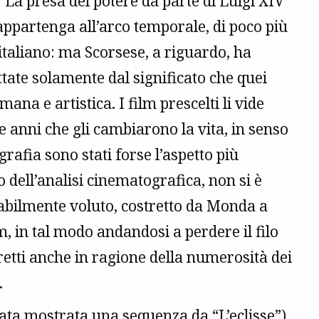
“La presa del potere da parte di Luigi XIV”
 appartenga all’arco temporale, di poco più
italiano: ma Scorsese, a riguardo, ha
ttate solamente dal significato che quei
na e artistica. I film prescelti li vide
re anni che gli cambiarono la vita, in senso
ografia sono stati forse l’aspetto più
o dell’analisi cinematografica, non si è
abilmente voluto, costretto da Monda a
, in tal modo andandosi a perdere il filo
tretti anche in ragione della numerosità dei
.
tata mostrata una sequenza da “L’eclisse”),