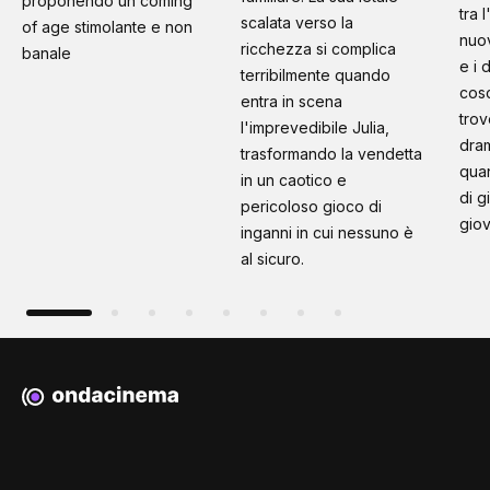
proponendo un coming
tra 
scalata verso la
of age stimolante e non
nuo
ricchezza si complica
banale
e i 
terribilmente quando
cosc
entra in scena
trov
l'imprevedibile Julia,
dram
trasformando la vendetta
quan
in un caotico e
di g
pericoloso gioco di
giov
inganni in cui nessuno è
al sicuro.