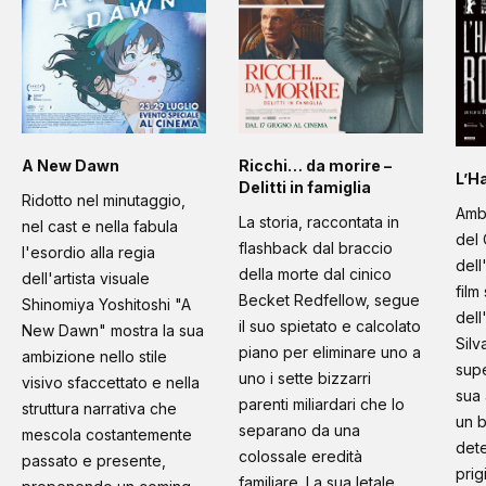
A New Dawn
Ricchi… da morire –
L’H
Delitti in famiglia
Ridotto nel minutaggio,
Amb
La storia, raccontata in
nel cast e nella fabula
del 
flashback dal braccio
l'esordio alla regia
dell
della morte dal cinico
dell'artista visuale
film
Becket Redfellow, segue
Shinomiya Yoshitoshi "A
dell
il suo spietato e calcolato
New Dawn" mostra la sua
Silv
piano per eliminare uno a
ambizione nello stile
supe
uno i sette bizzarri
visivo sfaccettato e nella
sua 
parenti miliardari che lo
struttura narrativa che
un b
separano da una
mescola costantemente
dete
colossale eredità
passato e presente,
prig
familiare. La sua letale