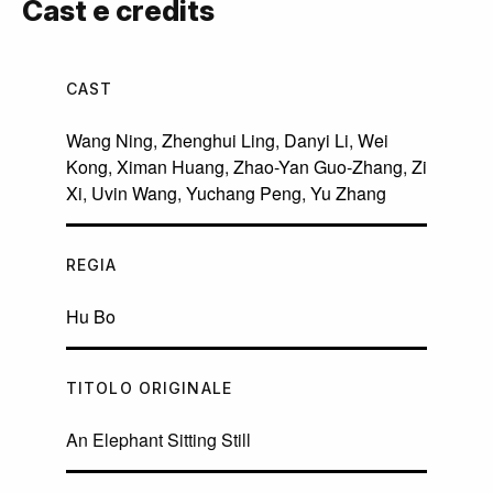
Cast e credits
CAST
Wang Ning
,
Zhenghui Ling
,
Danyi Li
,
Wei
Kong
,
Ximan Huang
,
Zhao-Yan Guo-Zhang
,
Zi
Xi
,
Uvin Wang
,
Yuchang Peng
,
Yu Zhang
REGIA
Hu Bo
TITOLO ORIGINALE
An Elephant Sitting Still