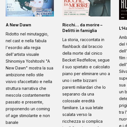
A New Dawn
Ricchi… da morire –
L’H
Delitti in famiglia
Ridotto nel minutaggio,
Amb
La storia, raccontata in
nel cast e nella fabula
del 
flashback dal braccio
l'esordio alla regia
dell
della morte dal cinico
dell'artista visuale
film
Becket Redfellow, segue
Shinomiya Yoshitoshi "A
dell
il suo spietato e calcolato
New Dawn" mostra la sua
Silv
piano per eliminare uno a
ambizione nello stile
supe
uno i sette bizzarri
visivo sfaccettato e nella
sua 
parenti miliardari che lo
struttura narrativa che
un b
separano da una
mescola costantemente
dete
colossale eredità
passato e presente,
prig
familiare. La sua letale
proponendo un coming
tra 
scalata verso la
of age stimolante e non
nuo
ricchezza si complica
banale
e i 