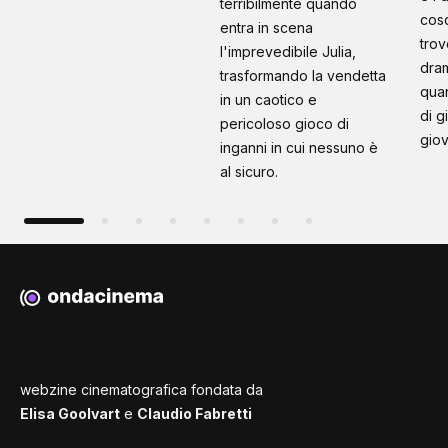
terribilmente quando
cosc
entra in scena
trov
l'imprevedibile Julia,
dram
trasformando la vendetta
quan
in un caotico e
di g
pericoloso gioco di
giov
inganni in cui nessuno è
al sicuro.
webzine cinematografica fondata da
Elisa Goolvart
e
Claudio Fabretti