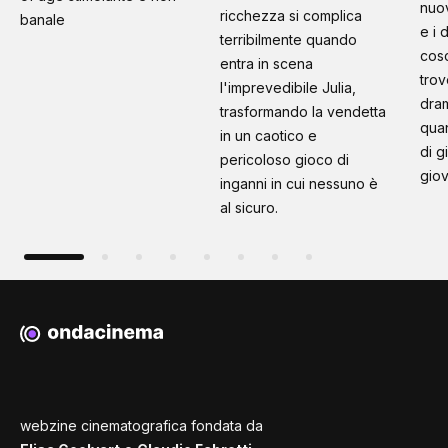
nuo
ricchezza si complica
banale
e i 
terribilmente quando
cosc
entra in scena
trov
l'imprevedibile Julia,
dram
trasformando la vendetta
quan
in un caotico e
di g
pericoloso gioco di
giov
inganni in cui nessuno è
al sicuro.
webzine cinematografica fondata da