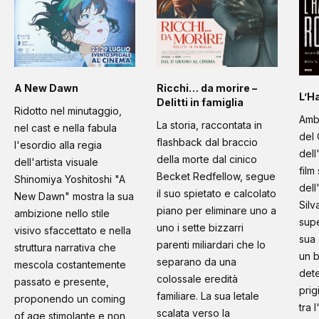
A New Dawn
Ricchi… da morire –
L’H
Delitti in famiglia
Ridotto nel minutaggio,
Amb
La storia, raccontata in
nel cast e nella fabula
del 
flashback dal braccio
l'esordio alla regia
dell
della morte dal cinico
dell'artista visuale
film
Becket Redfellow, segue
Shinomiya Yoshitoshi "A
dell
il suo spietato e calcolato
New Dawn" mostra la sua
Silv
piano per eliminare uno a
ambizione nello stile
supe
uno i sette bizzarri
visivo sfaccettato e nella
sua 
parenti miliardari che lo
struttura narrativa che
un b
separano da una
mescola costantemente
dete
colossale eredità
passato e presente,
prig
familiare. La sua letale
proponendo un coming
tra 
scalata verso la
of age stimolante e non