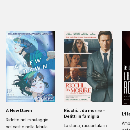
A New Dawn
Ricchi… da morire –
L’H
Delitti in famiglia
Ridotto nel minutaggio,
Amb
La storia, raccontata in
nel cast e nella fabula