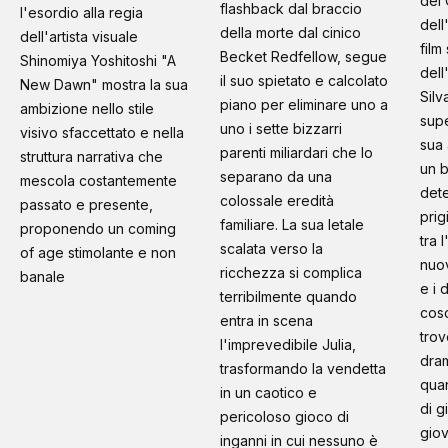
del 
flashback dal braccio
l'esordio alla regia
dell
della morte dal cinico
dell'artista visuale
film
Becket Redfellow, segue
Shinomiya Yoshitoshi "A
dell
il suo spietato e calcolato
New Dawn" mostra la sua
Silv
piano per eliminare uno a
ambizione nello stile
supe
uno i sette bizzarri
visivo sfaccettato e nella
sua 
parenti miliardari che lo
struttura narrativa che
un b
separano da una
mescola costantemente
dete
colossale eredità
passato e presente,
prig
familiare. La sua letale
proponendo un coming
tra 
scalata verso la
of age stimolante e non
nuo
ricchezza si complica
banale
e i 
terribilmente quando
cosc
entra in scena
trov
l'imprevedibile Julia,
dram
trasformando la vendetta
quan
in un caotico e
di g
pericoloso gioco di
giov
inganni in cui nessuno è