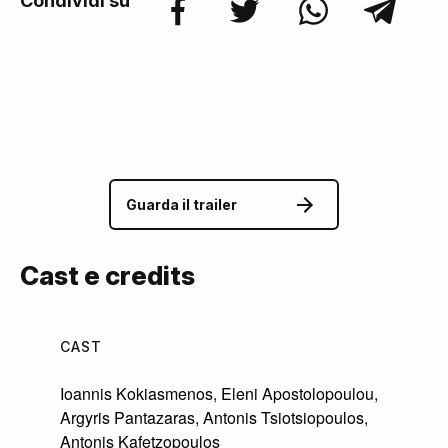
Condividi su
Guarda il trailer
Cast e credits
CAST
Ioannis Kokiasmenos
,
Eleni Apostolopoulou
,
Argyris Pantazaras
,
Antonis Tsiotsiopoulos
,
Antonis Kafetzopoulos