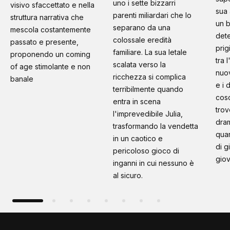
uno i sette bizzarri
visivo sfaccettato e nella
sua 
parenti miliardari che lo
struttura narrativa che
un b
separano da una
mescola costantemente
dete
colossale eredità
passato e presente,
prig
familiare. La sua letale
proponendo un coming
tra 
scalata verso la
of age stimolante e non
nuo
ricchezza si complica
banale
e i 
terribilmente quando
cosc
entra in scena
trov
l'imprevedibile Julia,
dram
trasformando la vendetta
quan
in un caotico e
di g
pericoloso gioco di
giov
inganni in cui nessuno è
al sicuro.