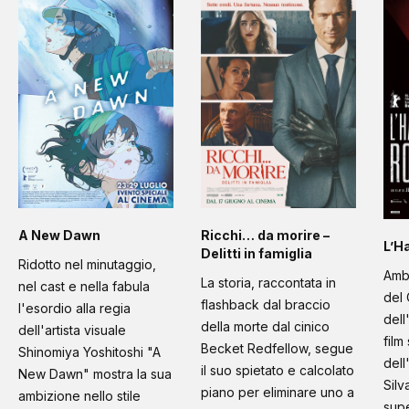
A New Dawn
Ricchi… da morire –
L’H
Delitti in famiglia
Ridotto nel minutaggio,
Amb
La storia, raccontata in
nel cast e nella fabula
del 
flashback dal braccio
l'esordio alla regia
dell
della morte dal cinico
dell'artista visuale
film
Becket Redfellow, segue
Shinomiya Yoshitoshi "A
dell
il suo spietato e calcolato
New Dawn" mostra la sua
Silv
piano per eliminare uno a
ambizione nello stile
supe