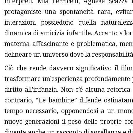
interpreti. Mia Ferricelli, Agnese Scazza
protagoniste una spontaneità rara, evitan
interazioni possiedono quella naturalez
dinamica di amicizia infantile. Accanto a 
materna affascinante e problematica, mentr
delineare un universo dove la responsabilit
Ciò che rende davvero significativo il film
trasformare un’esperienza profondamente p
diritto all’infanzia. Non c’è alcuna retorica
contrario, “Le bambine” difende ostinatame
tempo necessario, opponendosi a un mondo
nuove generazioni il peso delle proprie cont
diventa anche un racconto di sorellanza e di