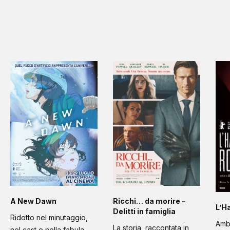
A New Dawn
Ricchi… da morire –
L’H
Delitti in famiglia
Ridotto nel minutaggio,
Amb
La storia, raccontata in
nel cast e nella fabula