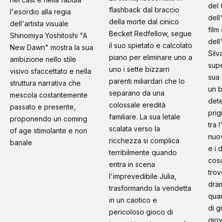
del 
flashback dal braccio
l'esordio alla regia
dell
della morte dal cinico
dell'artista visuale
film
Becket Redfellow, segue
Shinomiya Yoshitoshi "A
dell
il suo spietato e calcolato
New Dawn" mostra la sua
Silv
piano per eliminare uno a
ambizione nello stile
supe
uno i sette bizzarri
visivo sfaccettato e nella
sua 
parenti miliardari che lo
struttura narrativa che
un b
separano da una
mescola costantemente
dete
colossale eredità
passato e presente,
prig
familiare. La sua letale
proponendo un coming
tra 
scalata verso la
of age stimolante e non
nuo
ricchezza si complica
banale
e i 
terribilmente quando
cosc
entra in scena
trov
l'imprevedibile Julia,
dram
trasformando la vendetta
quan
in un caotico e
di g
pericoloso gioco di
giov