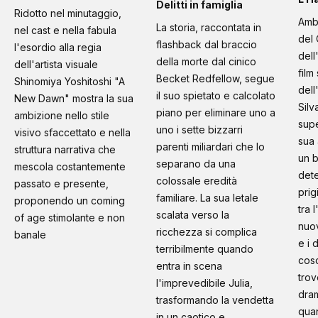
Delitti in famiglia
Ridotto nel minutaggio,
Amb
La storia, raccontata in
nel cast e nella fabula
del 
flashback dal braccio
l'esordio alla regia
dell
della morte dal cinico
dell'artista visuale
film
Becket Redfellow, segue
Shinomiya Yoshitoshi "A
dell
il suo spietato e calcolato
New Dawn" mostra la sua
Silv
piano per eliminare uno a
ambizione nello stile
supe
uno i sette bizzarri
visivo sfaccettato e nella
sua 
parenti miliardari che lo
struttura narrativa che
un b
separano da una
mescola costantemente
dete
colossale eredità
passato e presente,
prig
familiare. La sua letale
proponendo un coming
tra 
scalata verso la
of age stimolante e non
nuo
ricchezza si complica
banale
e i 
terribilmente quando
cosc
entra in scena
trov
l'imprevedibile Julia,
dram
trasformando la vendetta
quan
in un caotico e