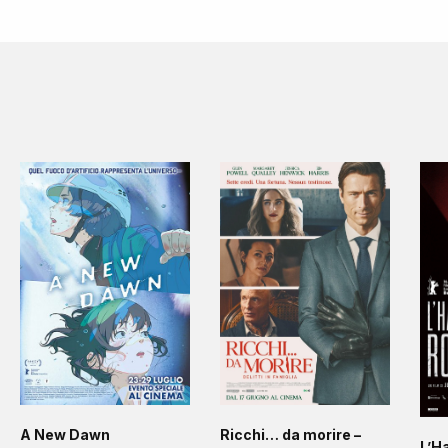
A New Dawn
Ricchi… da morire –
L’H