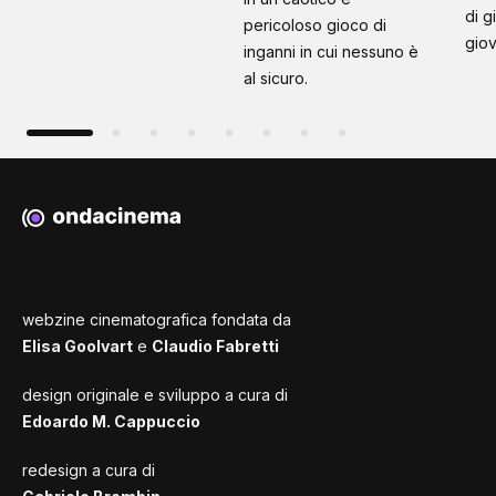
di g
pericoloso gioco di
giov
inganni in cui nessuno è
al sicuro.
webzine cinematografica fondata da
Elisa Goolvart
e
Claudio Fabretti
design originale e sviluppo a cura di
Edoardo M. Cappuccio
redesign a cura di