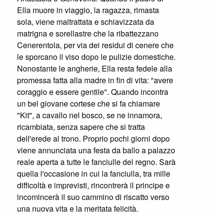
Ella muore in viaggio, la ragazza, rimasta
sola, viene maltrattata e schiavizzata da
matrigna e sorellastre che la ribattezzano
Cenerentola, per via dei residui di cenere che
le sporcano il viso dopo le pulizie domestiche.
Nonostante le angherie, Ella resta fedele alla
promessa fatta alla madre in fin di vita: "avere
coraggio e essere gentile". Quando incontra
un bel giovane cortese che si fa chiamare
"Kit", a cavallo nel bosco, se ne innamora,
ricambiata, senza sapere che si tratta
dell'erede al trono. Proprio pochi giorni dopo
viene annunciata una festa da ballo a palazzo
reale aperta a tutte le fanciulle del regno. Sarà
quella l'occasione in cui la fanciulla, tra mille
difficoltà e imprevisti, rincontrerà il principe e
incomincerà il suo cammino di riscatto verso
una nuova vita e la meritata felicità.