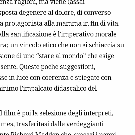
enza ragioni, ma viene (assai
sposta degenere al dolore, di converso
 protagonista alla mamma in fin di vita.
 alla santificazione è l’imperativo morale
a; un vincolo etico che non si schiaccia su
sione di uno “stare al mondo” che esige
esente. Queste poche suggestioni,
e in luce con coerenza e spiegate con
minimo l’impalcato didascalico del
film è poi la selezione degli interpreti,
ames, trasferitasi dalle verdeggianti
ente Richard Madden che, smessi i panni