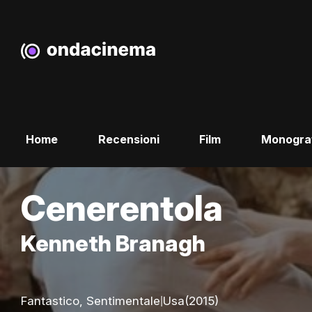
Home
Recensioni
Film
Monogra
Cenerentola
Kenneth Branagh
|
Fantastico, Sentimentale
Usa
(2015)