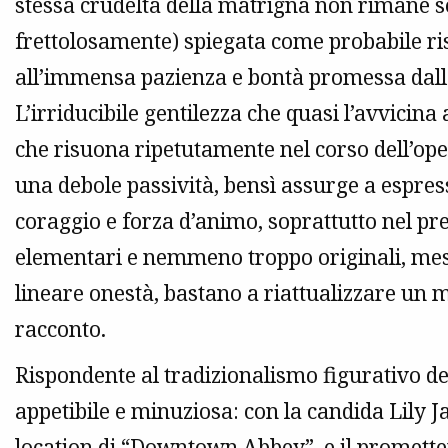
stessa crudeltà della matrigna non rimane s
frettolosamente) spiegata come probabile ri
all’immensa pazienza e bontà promessa dalla
L’irriducibile gentilezza che quasi l’avvicina
che risuona ripetutamente nel corso dell’oper
una debole passività, bensì assurge a espres
coraggio e forza d’animo, soprattutto nel pr
elementari e nemmeno troppo originali, mess
lineare onestà, bastano a riattualizzare un 
racconto.
Rispondente al tradizionalismo figurativo del 
appetibile e minuziosa: con la candida Lily J
location di “Downtown Abbey”, e il promett