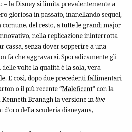
o – la Disney si limita prevalentemente a
o gloriosa in passato, inanellando sequel,
a comune, del resto, a tutte le grandi major
innovativo, nella replicazione ininterrotta
far cassa, senza dover sopperire a una
 non fa che aggravarsi. Sporadicamente gli
 delle volte la qualità è la sola, vera
bile. E così, dopo due precedenti fallimentari
rton o il più recente “
Maleficent
” con la
a a Kenneth Branagh la versione in
live
ni d’oro della scuderia disneyana,