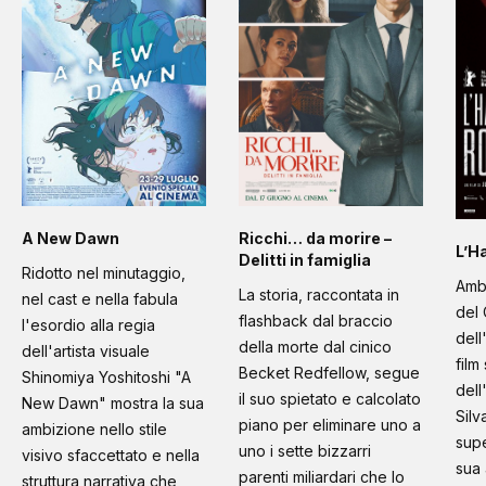
A New Dawn
Ricchi… da morire –
L’H
Delitti in famiglia
Ridotto nel minutaggio,
Amb
La storia, raccontata in
nel cast e nella fabula
del 
flashback dal braccio
l'esordio alla regia
dell
della morte dal cinico
dell'artista visuale
film
Becket Redfellow, segue
Shinomiya Yoshitoshi "A
dell
il suo spietato e calcolato
New Dawn" mostra la sua
Silv
piano per eliminare uno a
ambizione nello stile
supe
uno i sette bizzarri
visivo sfaccettato e nella
sua 
parenti miliardari che lo
struttura narrativa che