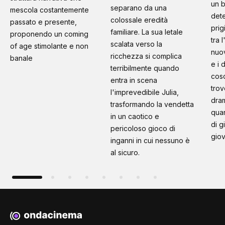
un b
separano da una
mescola costantemente
dete
colossale eredità
passato e presente,
prig
familiare. La sua letale
proponendo un coming
tra 
scalata verso la
of age stimolante e non
nuo
ricchezza si complica
banale
e i 
terribilmente quando
cosc
entra in scena
trov
l'imprevedibile Julia,
dram
trasformando la vendetta
quan
in un caotico e
di g
pericoloso gioco di
giov
inganni in cui nessuno è
al sicuro.