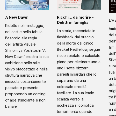
A New Dawn
Ricchi… da morire –
L’H
Delitti in famiglia
Ridotto nel minutaggio,
Amb
La storia, raccontata in
nel cast e nella fabula
del 
flashback dal braccio
l'esordio alla regia
dell
della morte dal cinico
dell'artista visuale
film
Becket Redfellow, segue
Shinomiya Yoshitoshi "A
dell
il suo spietato e calcolato
New Dawn" mostra la sua
Silv
piano per eliminare uno a
ambizione nello stile
supe
uno i sette bizzarri
visivo sfaccettato e nella
sua 
parenti miliardari che lo
struttura narrativa che
un b
separano da una
mescola costantemente
dete
colossale eredità
passato e presente,
prig
familiare. La sua letale
proponendo un coming
tra 
scalata verso la
of age stimolante e non
nuo
ricchezza si complica
banale
e i 
terribilmente quando
cosc