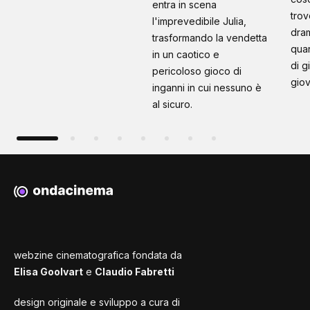
entra in scena
trov
l'imprevedibile Julia,
dram
trasformando la vendetta
quan
in un caotico e
di g
pericoloso gioco di
giov
inganni in cui nessuno è
al sicuro.
webzine cinematografica fondata da
Elisa Goolvart
e
Claudio Fabretti
design originale e sviluppo a cura di