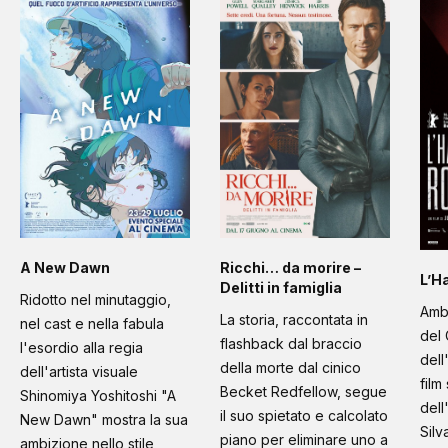
A New Dawn
Ricchi… da morire –
L’H
Delitti in famiglia
Ridotto nel minutaggio,
Amb
La storia, raccontata in
nel cast e nella fabula
del 
flashback dal braccio
l'esordio alla regia
dell
della morte dal cinico
dell'artista visuale
film
Becket Redfellow, segue
Shinomiya Yoshitoshi "A
dell
il suo spietato e calcolato
New Dawn" mostra la sua
Silv
piano per eliminare uno a
ambizione nello stile