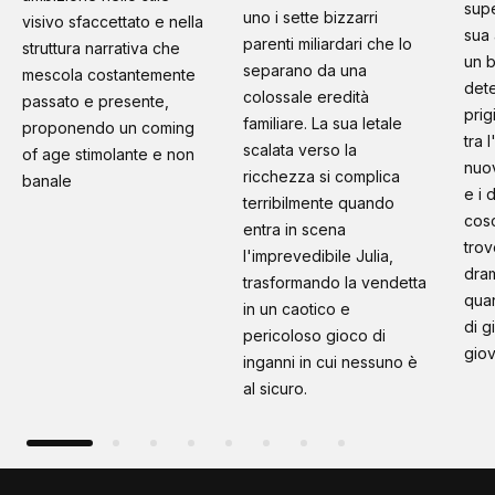
supe
uno i sette bizzarri
visivo sfaccettato e nella
sua 
parenti miliardari che lo
struttura narrativa che
un b
separano da una
mescola costantemente
dete
colossale eredità
passato e presente,
prig
familiare. La sua letale
proponendo un coming
tra 
scalata verso la
of age stimolante e non
nuo
ricchezza si complica
banale
e i 
terribilmente quando
cosc
entra in scena
trov
l'imprevedibile Julia,
dram
trasformando la vendetta
quan
in un caotico e
di g
pericoloso gioco di
giov
inganni in cui nessuno è
al sicuro.