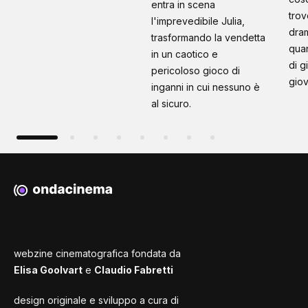
entra in scena
trov
l'imprevedibile Julia,
dram
trasformando la vendetta
quan
in un caotico e
di g
pericoloso gioco di
giov
inganni in cui nessuno è
al sicuro.
webzine cinematografica fondata da
Elisa Goolvart
e
Claudio Fabretti
design originale e sviluppo a cura di