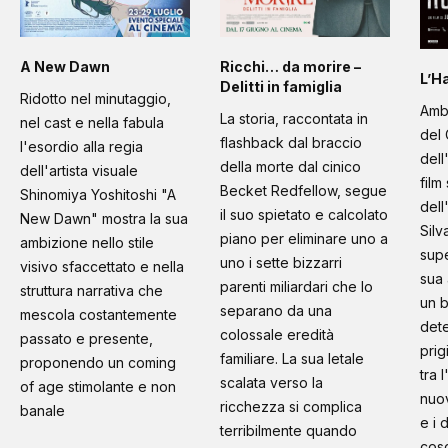
A New Dawn
Ricchi… da morire –
L’H
Delitti in famiglia
Ridotto nel minutaggio,
Amb
La storia, raccontata in
nel cast e nella fabula
del 
flashback dal braccio
l'esordio alla regia
dell
della morte dal cinico
dell'artista visuale
film
Becket Redfellow, segue
Shinomiya Yoshitoshi "A
dell
il suo spietato e calcolato
New Dawn" mostra la sua
Silv
piano per eliminare uno a
ambizione nello stile
supe
uno i sette bizzarri
visivo sfaccettato e nella
sua 
parenti miliardari che lo
struttura narrativa che
un b
separano da una
mescola costantemente
dete
colossale eredità
passato e presente,
prig
familiare. La sua letale
proponendo un coming
tra 
scalata verso la
of age stimolante e non
nuo
ricchezza si complica
banale
e i 
terribilmente quando
cosc