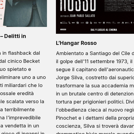
 Delitti in
L’Hangar Rosso
a in flashback dal
Ambientato a Santiago del Cile 
dal cinico Becket
il golpe dell'11 settembre 1973, il 
suo spietato e
segue il capitano dell'aeronauti
eliminare uno a uno
Jorge Silva, costretto dai superio
ti miliardari che lo
trasformare la sua accademia mi
ossale eredità
in un brutale centro di detenzio
ale scalata verso la
tortura per prigionieri politici. Div
a terribilmente
l'obbedienza cieca al nuovo reg
a l'imprevedibile
Pinochet e i dettami della propri
la vendetta in un
coscienza, Silva si troverà davan
 gioco di inganni in