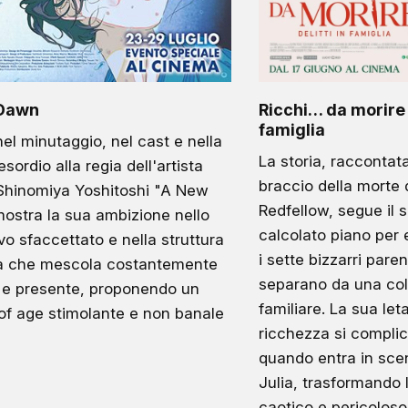
Dawn
Ricchi… da morire –
famiglia
nel minutaggio, nel cast e nella
La storia, raccontat
esordio alla regia dell'artista
braccio della morte 
 Shinomiya Yoshitoshi "A New
Redfellow, segue il 
ostra la sua ambizione nello
calcolato piano per 
sivo sfaccettato e nella struttura
i sette bizzarri paren
va che mescola costantemente
separano da una col
 e presente, proponendo un
familiare. La sua let
of age stimolante e non banale
ricchezza si complic
quando entra in scen
Julia, trasformando 
caotico e pericoloso