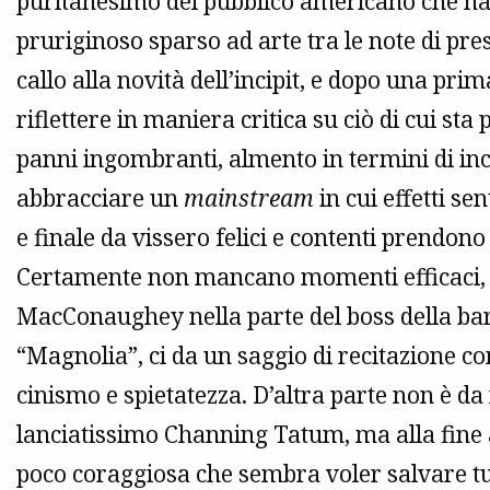
puritanesimo del pubblico americano che ha
pruriginoso sparso ad arte tra le note di prese
callo alla novità dell’incipit, e dopo una pri
riflettere in maniera critica su ciò di cui sta
panni ingombranti, almento in termini di inc
abbracciare un
mainstream
in cui effetti se
e finale da vissero felici e contenti prendono 
Certamente non mancano momenti efficaci, 
MacConaughey nella parte del boss della bar
“Magnolia”, ci da un saggio di recitazione co
cinismo e spietatezza. D’altra parte non è da 
lanciatissimo Channing Tatum, ma alla fine a
poco coraggiosa che sembra voler salvare tut