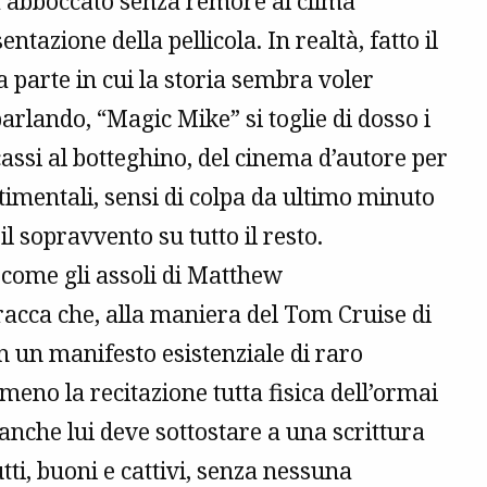
 abboccato senza remore al clima
ntazione della pellicola. In realtà, fatto il
ma parte in cui la storia sembra voler
 parlando, “Magic Mike” si toglie di dosso i
assi al botteghino, del cinema d’autore per
ntimentali, sensi di colpa da ultimo minuto
il sopravvento su tutto il resto.
come gli assoli di Matthew
acca che, alla maniera del Tom Cruise di
n un manifesto esistenziale di raro
meno la recitazione tutta fisica dell’ormai
nche lui deve sottostare a una scrittura
ti, buoni e cattivi, senza nessuna