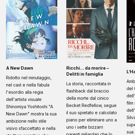
A New Dawn
Ricchi… da morire –
L’H
Delitti in famiglia
Ridotto nel minutaggio,
Amb
La storia, raccontata in
nel cast e nella fabula
del 
flashback dal braccio
l'esordio alla regia
dell
della morte dal cinico
dell'artista visuale
film
Becket Redfellow, segue
Shinomiya Yoshitoshi "A
dell
il suo spietato e calcolato
New Dawn" mostra la sua
Silv
piano per eliminare uno a
ambizione nello stile
supe
uno i sette bizzarri
visivo sfaccettato e nella
sua 
parenti miliardari che lo