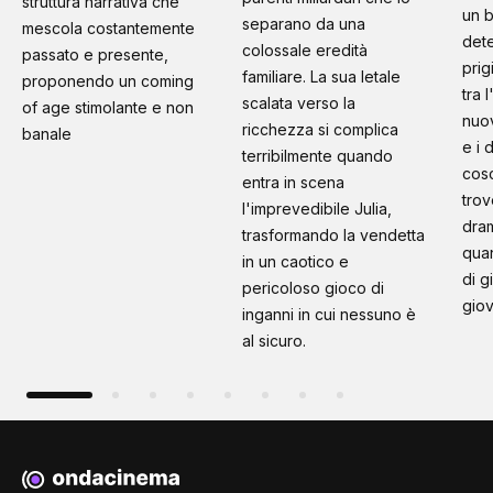
struttura narrativa che
un b
separano da una
mescola costantemente
dete
colossale eredità
passato e presente,
prig
familiare. La sua letale
proponendo un coming
tra 
scalata verso la
of age stimolante e non
nuo
ricchezza si complica
banale
e i 
terribilmente quando
cosc
entra in scena
trov
l'imprevedibile Julia,
dram
trasformando la vendetta
quan
in un caotico e
di g
pericoloso gioco di
giov
inganni in cui nessuno è
al sicuro.