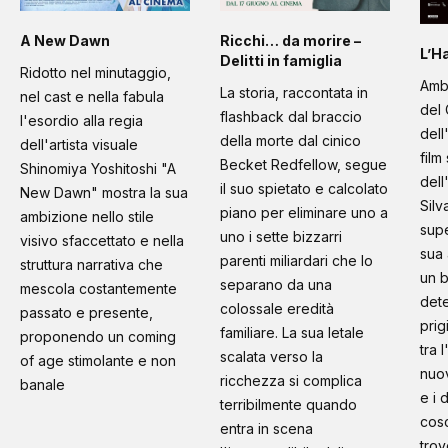
A New Dawn
Ricchi… da morire –
L’H
Delitti in famiglia
Ridotto nel minutaggio,
Amb
La storia, raccontata in
nel cast e nella fabula
del 
flashback dal braccio
l'esordio alla regia
dell
della morte dal cinico
dell'artista visuale
film
Becket Redfellow, segue
Shinomiya Yoshitoshi "A
dell
il suo spietato e calcolato
New Dawn" mostra la sua
Silv
piano per eliminare uno a
ambizione nello stile
supe
uno i sette bizzarri
visivo sfaccettato e nella
sua 
parenti miliardari che lo
struttura narrativa che
un b
separano da una
mescola costantemente
dete
colossale eredità
passato e presente,
prig
familiare. La sua letale
proponendo un coming
tra 
scalata verso la
of age stimolante e non
nuo
ricchezza si complica
banale
e i 
terribilmente quando
cosc
entra in scena
trov