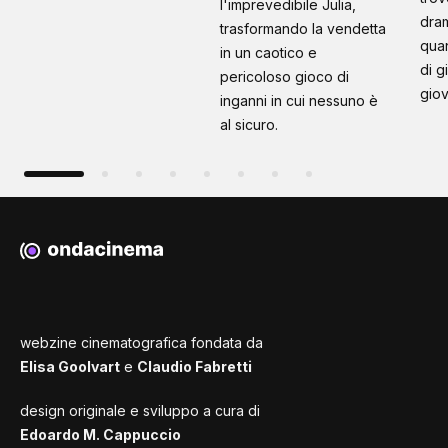
l'imprevedibile Julia,
dram
trasformando la vendetta
quan
in un caotico e
di g
pericoloso gioco di
giov
inganni in cui nessuno è
al sicuro.
webzine cinematografica fondata da
Elisa Goolvart
e
Claudio Fabretti
design originale e sviluppo a cura di
Edoardo M. Cappuccio