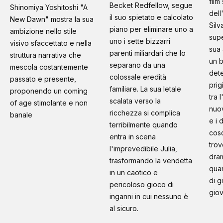
film
Becket Redfellow, segue
Shinomiya Yoshitoshi "A
dell
il suo spietato e calcolato
New Dawn" mostra la sua
Silv
piano per eliminare uno a
ambizione nello stile
supe
uno i sette bizzarri
visivo sfaccettato e nella
sua 
parenti miliardari che lo
struttura narrativa che
un b
separano da una
mescola costantemente
dete
colossale eredità
passato e presente,
prig
familiare. La sua letale
proponendo un coming
tra 
scalata verso la
of age stimolante e non
nuo
ricchezza si complica
banale
e i 
terribilmente quando
cosc
entra in scena
trov
l'imprevedibile Julia,
dram
trasformando la vendetta
quan
in un caotico e
di g
pericoloso gioco di
giov
inganni in cui nessuno è
al sicuro.