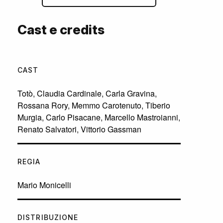
Cast e credits
CAST
Totò
,
Claudia Cardinale
,
Carla Gravina
,
Rossana Rory
,
Memmo Carotenuto
,
Tiberio
Murgia
,
Carlo Pisacane
,
Marcello Mastroianni
,
Renato Salvatori
,
Vittorio Gassman
REGIA
Mario Monicelli
DISTRIBUZIONE