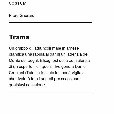
COSTUMI
Piero Gherardi
Trama
Un gruppo di ladruncoli male in arnese
pianifica una rapina ai danni un' agenzia del
Monte dei pegni. Bisognosi della consulenza
di un esperto, i cinque si rivolgono a Dante
Cruciani (Totò), criminale in libertà vigilata,
che rivelerà loro i segreti per scassinare
qualsiasi cassaforte.