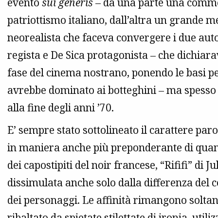
evento
sui generis
– da una parte una commed
patriottismo italiano, dall’altra un grande 
neorealista che faceva convergere i due auto
regista e De Sica protagonista – che dichiara
fase del cinema nostrano, ponendo le basi pe
avrebbe dominato ai botteghini – ma spesso c
alla fine degli anni ’70.
E’ sempre stato sottolineato il carattere paro
in maniera anche più preponderante di quant
dei capostipiti del noir francese, “Rififi” di 
dissimulata anche solo dalla differenza del c
dei personaggi. Le affinità rimangono soltan
ribaltato da spietate stilettate di ironia, util