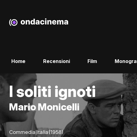
Home
Recensioni
Film
Monogra
I soliti ignoti
Mario Monicelli
|
Commedia
Italia
(1958)