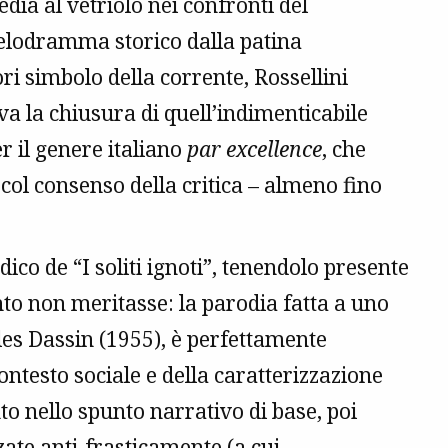
ia al vetriolo nei confronti del
melodramma storico dalla patina
ri simbolo della corrente, Rossellini
va la chiusura di quell’indimenticabile
r il genere italiano
par excellence
, che
ol consenso della critica – almeno fino
dico de “I soliti ignoti”, tenendolo presente
o non meritasse: la parodia fatta a uno
Jules Dassin (1955), è perfettamente
ontesto sociale e della caratterizzazione
to nello spunto narrativo di base, poi
izzate anti-frasticamente (a cui