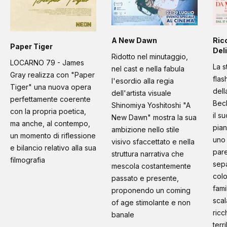
A New Dawn
Ric
Paper Tiger
Deli
Ridotto nel minutaggio,
LOCARNO 79 - James
La s
nel cast e nella fabula
Gray realizza con "Paper
flas
l'esordio alla regia
Tiger" una nuova opera
dell
dell'artista visuale
perfettamente coerente
Bec
Shinomiya Yoshitoshi "A
con la propria poetica,
il s
New Dawn" mostra la sua
ma anche, al contempo,
pian
ambizione nello stile
un momento di riflessione
uno 
visivo sfaccettato e nella
e bilancio relativo alla sua
pare
struttura narrativa che
filmografia
sep
mescola costantemente
colo
passato e presente,
fami
proponendo un coming
scal
of age stimolante e non
ricc
banale
terr