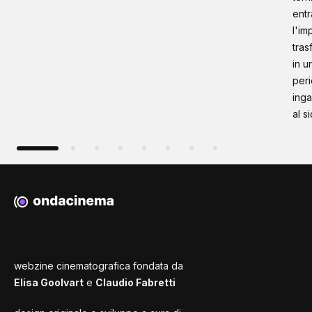
entr
l'im
tras
in u
peri
inga
al s
webzine cinematografica fondata da
Elisa Goolvart
e
Claudio Fabretti