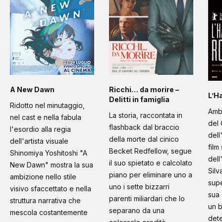
A New Dawn
Ricchi… da morire –
L’H
Delitti in famiglia
Ridotto nel minutaggio,
Amb
La storia, raccontata in
nel cast e nella fabula
del 
flashback dal braccio
l'esordio alla regia
dell
della morte dal cinico
dell'artista visuale
film
Becket Redfellow, segue
Shinomiya Yoshitoshi "A
dell
il suo spietato e calcolato
New Dawn" mostra la sua
Silv
piano per eliminare uno a
ambizione nello stile
supe
uno i sette bizzarri
visivo sfaccettato e nella
sua 
parenti miliardari che lo
struttura narrativa che
un b
separano da una
mescola costantemente
dete