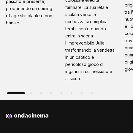
colossale eredità
passato e presente,
prig
familiare. La sua letale
proponendo un coming
tra 
scalata verso la
of age stimolante e non
nuo
ricchezza si complica
banale
e i 
terribilmente quando
cosc
entra in scena
trov
l'imprevedibile Julia,
dram
trasformando la vendetta
quan
in un caotico e
di g
pericoloso gioco di
giov
inganni in cui nessuno è
al sicuro.