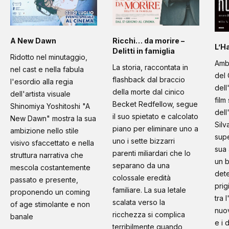
A New Dawn
Ricchi… da morire –
L’H
Delitti in famiglia
Ridotto nel minutaggio,
Amb
La storia, raccontata in
nel cast e nella fabula
del 
flashback dal braccio
l'esordio alla regia
dell
della morte dal cinico
dell'artista visuale
film
Becket Redfellow, segue
Shinomiya Yoshitoshi "A
dell
il suo spietato e calcolato
New Dawn" mostra la sua
Silv
piano per eliminare uno a
ambizione nello stile
supe
uno i sette bizzarri
visivo sfaccettato e nella
sua 
parenti miliardari che lo
struttura narrativa che
un b
separano da una
mescola costantemente
dete
colossale eredità
passato e presente,
prig
familiare. La sua letale
proponendo un coming
tra 
scalata verso la
of age stimolante e non
nuo
ricchezza si complica
banale
e i 
terribilmente quando