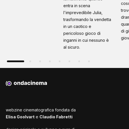
cosc
entra in scena
trov
l'imprevedibile Julia,
dram
trasformando la vendetta
quan
in un caotico e
di g
pericoloso gioco di
giov
inganni in cui nessuno è
al sicuro.
webzine cinematografica fondata da
Elisa Goolvart
e
Claudio Fabretti