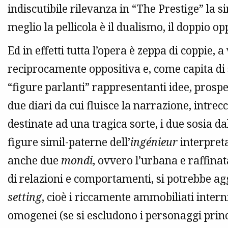
indiscutibile rilevanza in “The Prestige” la
meglio la pellicola è il dualismo, il doppio op
Ed in effetti tutta l’opera è zeppa di coppie, a
reciprocamente oppositiva e, come capita di 
“figure parlanti” rappresentanti idee, prospett
due diari da cui fluisce la narrazione, intre
destinate ad una tragica sorte, i due sosia da
figure simil-paterne dell’
ingénieur
interpreta
anche due
mondi
, ovvero l’urbana e raffinat
di relazioni e comportamenti, si potrebbe agg
setting
, cioè i riccamente ammobiliati interni
omogenei (se si escludono i personaggi princip