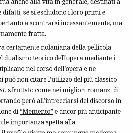
 ma anche alla vita in generale, destinati a
 difatti, se si escludono i loro primi e
e pertanto a scontrarsi incessantemente, ma
rnamente fratta.
ra certamente nolaniana della pellicola
el dualismo teorico dell’opera mediante i
iplicano nel corso dell’opera e ne
 può non citare l’utilizzo del più classico
st
, sfruttato come nei migliori romanzi di
ortando però all’intrecciarsi del discorso in
ione di
“Memento”
e ancor più anticipante
mile importanza spetta alla
o il profilo visivo ma comunque moderna