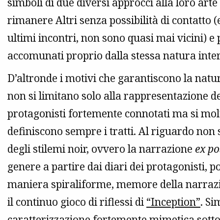
simboli di due diversi approcci alla loro arte
rimanere Altri senza possibilità di contatto (e
ultimi incontri, non sono quasi mai vicini) 
accomunati proprio dalla stessa natura inte
D’altronde i motivi che garantiscono la natu
non si limitano solo alla rappresentazione d
protagonisti fortemente connotati ma si molt
definiscono sempre i tratti. Al riguardo non si
degli stilemi noir, ovvero la narrazione
ex po
genere a partire dai diari dei protagonisti, p
maniera spiraliforme, memore della narraz
il continuo gioco di riflessi di
“Inception”
. Si
caratterizzazione fortemente mimetica sott