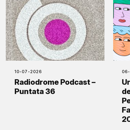
10-07-2026
06
Radiodrome Podcast –
Un
Puntata 36
de
Pe
Fa
2