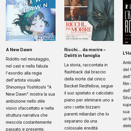
A New Dawn
Ricchi… da morire –
L’H
Delitti in famiglia
Ridotto nel minutaggio,
Amb
La storia, raccontata in
nel cast e nella fabula
del 
flashback dal braccio
l'esordio alla regia
dell
della morte dal cinico
dell'artista visuale
film
Becket Redfellow, segue
Shinomiya Yoshitoshi "A
dell
il suo spietato e calcolato
New Dawn" mostra la sua
Silv
piano per eliminare uno a
ambizione nello stile
supe
uno i sette bizzarri
visivo sfaccettato e nella
sua 
parenti miliardari che lo
struttura narrativa che
un b
separano da una
mescola costantemente
dete
colossale eredità
passato e presente,