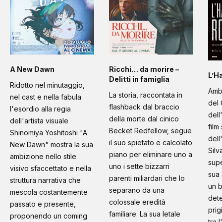
A New Dawn
Ricchi… da morire –
L’H
Delitti in famiglia
Ridotto nel minutaggio,
Amb
La storia, raccontata in
nel cast e nella fabula
del 
flashback dal braccio
l'esordio alla regia
dell
della morte dal cinico
dell'artista visuale
film
Becket Redfellow, segue
Shinomiya Yoshitoshi "A
dell
il suo spietato e calcolato
New Dawn" mostra la sua
Silv
piano per eliminare uno a
ambizione nello stile
supe
uno i sette bizzarri
visivo sfaccettato e nella
sua 
parenti miliardari che lo
struttura narrativa che
un b
separano da una
mescola costantemente
dete
colossale eredità
passato e presente,
prig
familiare. La sua letale
proponendo un coming
tra 