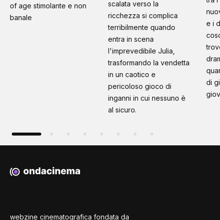
scalata verso la
of age stimolante e non
nuo
ricchezza si complica
banale
e i 
terribilmente quando
cosc
entra in scena
trov
l'imprevedibile Julia,
dram
trasformando la vendetta
quan
in un caotico e
di g
pericoloso gioco di
giov
inganni in cui nessuno è
al sicuro.
webzine cinematografica fondata da