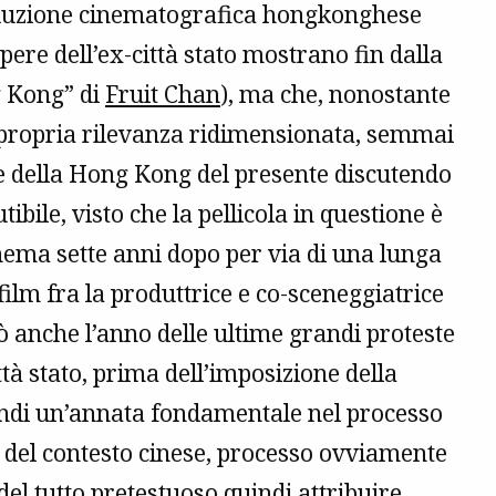
oduzione cinematografica hongkonghese
ere dell’ex-città stato mostrano fin dalla
g Kong” di
Fruit Chan
), ma che, nonostante
a propria rilevanza ridimensionata, semmai
re della Hong Kong del presente discutendo
ibile, visto che la pellicola in questione è
inema sette anni dopo per via di una lunga
film fra la produttrice e co-sceneggiatrice
ò anche l’anno delle ultime grandi proteste
tà stato, prima dell’imposizione della
uindi un’annata fondamentale nel processo
 del contesto cinese, processo ovviamente
el tutto pretestuoso quindi attribuire