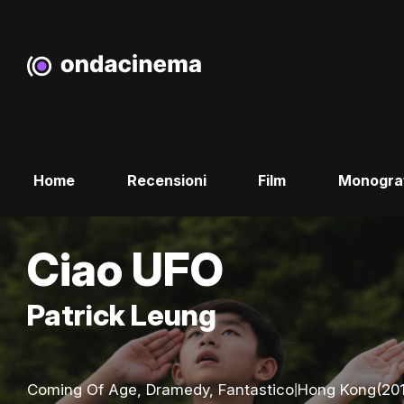
Home
Recensioni
Film
Monogra
Ciao UFO
Patrick Leung
|
Coming Of Age, Dramedy, Fantastico
Hong Kong
(20