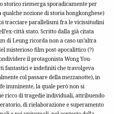
sto storico riemerga sporadicamente per
a qualche nozione di storia hongkonghese)
oi tracciare parallelismi fra le vicissitudini
’ex-città stato. Scritto dalla già citata
ilm di Leung ricorda non a caso un’altra
el misterioso film post-apocalittico (?)
condividere il protagonista Wong You-
ti fantastici e indefiniti che travolgeva
lmente col passare della mezzanotte), in
ofe imminente, la quale però non si
 ricco di tragedie individuali, attribuendo
beratorio, di rielaborazione e superamento
li e poi universali, nel contesto della