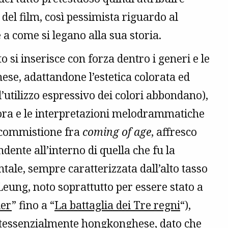
 del film, così pessimista riguardo al
e a come si legano alla sua storia.
 si inserisce con forza dentro i generi e le
se, adattandone l’estetica colorata ed
l’utilizzo espressivo dei colori abbondano),
ora e le interpretazioni melodrammatiche
e commistione fra
coming of age
, affresco
dente all’interno di quella che fu la
tale, sempre caratterizzata dall’alto tasso
i Leung, noto soprattutto per essere stato a
ler
” fino a “
La battaglia dei Tre regni
“),
intessenzialmente hongkonghese, dato che