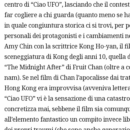
centro di “Ciao UFO”, lasciando che il conte
far cogliere a chi guarda (quanto meno se h
in quale congiuntura storica ci si trovi, per p
personali dei protagonisti e i cambiamenti nell
Amy Chin con la scrittrice Kong Ho-yan, il f
sceneggiatura di Kong degli anni 10, quella d
“The Midnight After” di Fruit Chan (oltre a 
nam). Se nel film di Chan l’apocalisse dai trat
Hong Kong era improvvisa (avveniva lettera
“Ciao UFO” vi è la sensazione di una catastr
concretizza mai, sebbene il film sia comunque
all’elemento fantastico un compito invece li
dei propri traumi (che sono anche generaziona