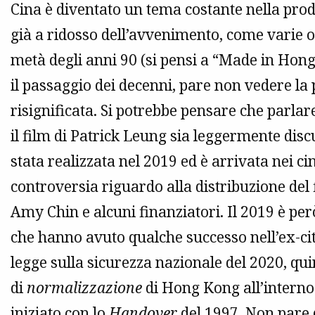
Cina è diventato un tema costante nella pr
già a ridosso dell’avvenimento, come varie op
metà degli anni 90 (si pensi a “Made in Hon
il passaggio dei decenni, pare non vedere l
risignificata. Si potrebbe pensare che parla
il film di Patrick Leung sia leggermente discut
stata realizzata nel 2019 ed è arrivata nei c
controversia riguardo alla distribuzione del 
Amy Chin e alcuni finanziatori. Il 2019 è per
che hanno avuto qualche successo nell’ex-cit
legge sulla sicurezza nazionale del 2020, q
di
normalizzazione
di Hong Kong all’interno
iniziato con lo
Handover
del 1997. Non pare d