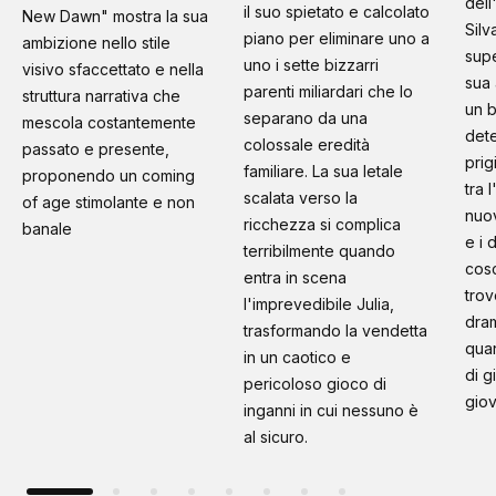
dell
il suo spietato e calcolato
New Dawn" mostra la sua
Silv
piano per eliminare uno a
ambizione nello stile
supe
uno i sette bizzarri
visivo sfaccettato e nella
sua 
parenti miliardari che lo
struttura narrativa che
un b
separano da una
mescola costantemente
dete
colossale eredità
passato e presente,
prig
familiare. La sua letale
proponendo un coming
tra 
scalata verso la
of age stimolante e non
nuo
ricchezza si complica
banale
e i 
terribilmente quando
cosc
entra in scena
trov
l'imprevedibile Julia,
dram
trasformando la vendetta
quan
in un caotico e
di g
pericoloso gioco di
giov
inganni in cui nessuno è
al sicuro.