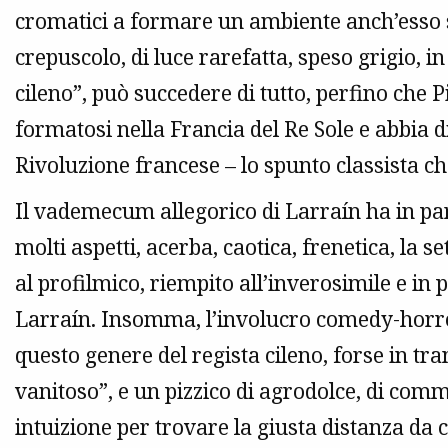
cromatici a formare un ambiente anch’esso 
crepuscolo, di luce rarefatta, speso grigio, i
cileno”, può succedere di tutto, perfino che 
formatosi nella Francia del Re Sole e abbia d
Rivoluzione francese – lo spunto classista ch
Il vademecum allegorico di Larraín ha in par
molti aspetti, acerba, caotica, frenetica, la se
al profilmico, riempito all’inverosimile e in 
Larraín. Insomma, l’involucro comedy-horror
questo genere del regista cileno, forse in tra
vanitoso”, e un pizzico di agrodolce, di comm
intuizione per trovare la giusta distanza da