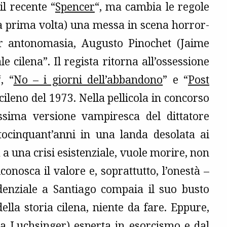
 il recente “
Spencer
“, ma cambia le regole
la prima volta) una messa in scena horror-
r antonomasia, Augusto Pinochet (Jaime
e cilena”. Il regista ritorna all’ossessione
“, “
No – i giorni dell’abbandono
” e “
Post
 cileno del 1973. Nella pellicola in concorso
ssima versione vampiresca del dittatore
ntocinquant’anni in una landa desolata ai
a una crisi esistenziale, vuole morire, non
onosca il valore e, soprattutto, l’onestà –
denziale a Santiago compaia il suo busto
ella storia cilena, niente da fare. Eppure,
la Luchsinger) esperta in esorcismo e dal