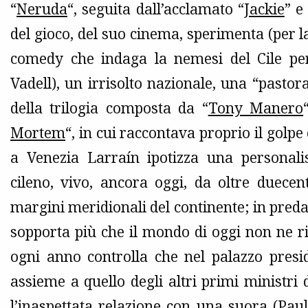
“
Neruda
“, seguita dall’acclamato “
Jackie
” e
del gioco, del suo cinema, sperimenta (per 
comedy che indaga la nemesi del Cile pe
Vadell), un irrisolto nazionale, una “pastoral
della trilogia composta da “
Tony Manero
Mortem
“, in cui raccontava proprio il golpe
a Venezia Larraín ipotizza una personali
cileno, vivo, ancora oggi, da oltre duece
margini meridionali del continente; in preda 
sopporta più che il mondo di oggi non ne ric
ogni anno controlla che nel palazzo presi
assieme a quello degli altri primi ministri d
l’inaspettata relazione con una suora (Pau