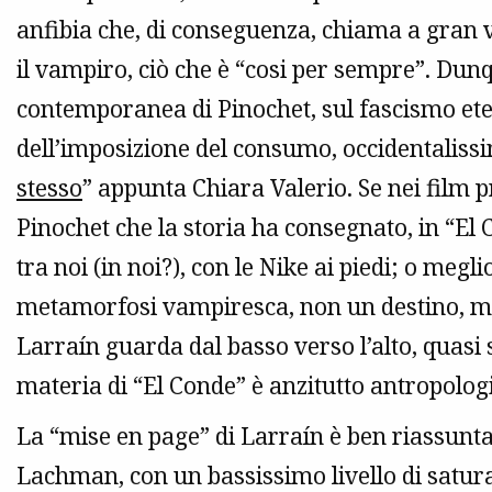
anfibia che, di conseguenza, chiama a gran v
il vampiro, ciò che è “cosi per sempre”. Dunq
contemporanea di Pinochet, sul fascismo ete
dell’imposizione del consumo, occidentalissi
stesso
” appunta Chiara Valerio. Se nei film 
Pinochet che la storia ha consegnato, in “El C
tra noi (in noi?), con le Nike ai piedi; o meglio
metamorfosi vampiresca, non un destino, ma 
Larraín guarda dal basso verso l’alto, quasi
materia di “El Conde” è anzitutto antropologic
La “mise en page” di Larraín è ben riassunta
Lachman, con un bassissimo livello di satura