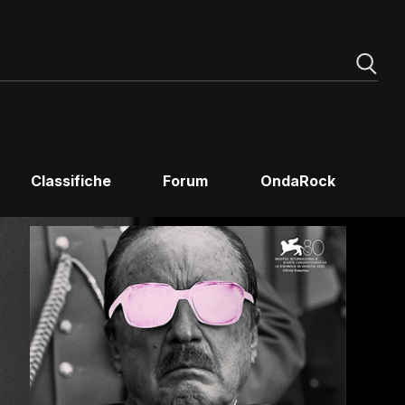
Classifiche
Forum
OndaRock