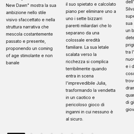
dell
il suo spietato e calcolato
New Dawn" mostra la sua
Silv
piano per eliminare uno a
ambizione nello stile
supe
uno i sette bizzarri
visivo sfaccettato e nella
sua 
parenti miliardari che lo
struttura narrativa che
un b
separano da una
mescola costantemente
dete
colossale eredità
passato e presente,
prig
familiare. La sua letale
proponendo un coming
tra 
scalata verso la
of age stimolante e non
nuo
ricchezza si complica
banale
e i 
terribilmente quando
cosc
entra in scena
trov
l'imprevedibile Julia,
dram
trasformando la vendetta
quan
in un caotico e
di g
pericoloso gioco di
giov
inganni in cui nessuno è
al sicuro.