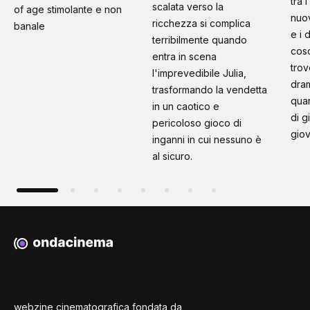
tra 
scalata verso la
of age stimolante e non
nuo
ricchezza si complica
banale
e i 
terribilmente quando
cosc
entra in scena
trov
l'imprevedibile Julia,
dram
trasformando la vendetta
quan
in un caotico e
di g
pericoloso gioco di
giov
inganni in cui nessuno è
al sicuro.
webzine cinematografica fondata da