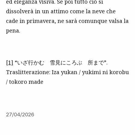
ed eleganza visiva. Se poi tutto ciò si
dissolverà in un attimo come la neve che
cade in primavera, ne sarà comunque valsa la
pena.
[1]
“いざ行かむ 雪見にころぶ 所まで”.
Traslitterazione: Iza yukan / yukimi ni korobu
/ tokoro made
27/04/2026