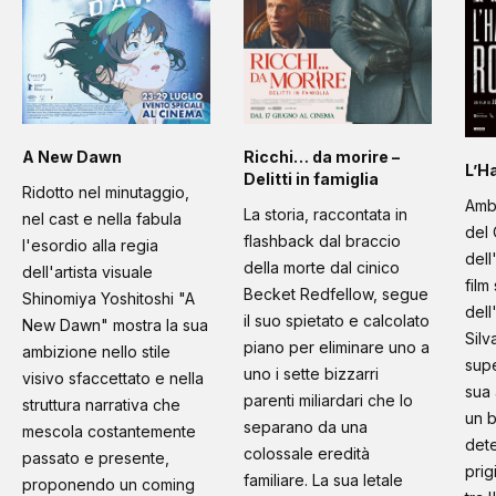
A New Dawn
Ricchi… da morire –
L’H
Delitti in famiglia
Ridotto nel minutaggio,
Amb
La storia, raccontata in
nel cast e nella fabula
del 
flashback dal braccio
l'esordio alla regia
dell
della morte dal cinico
dell'artista visuale
film
Becket Redfellow, segue
Shinomiya Yoshitoshi "A
dell
il suo spietato e calcolato
New Dawn" mostra la sua
Silv
piano per eliminare uno a
ambizione nello stile
supe
uno i sette bizzarri
visivo sfaccettato e nella
sua 
parenti miliardari che lo
struttura narrativa che
un b
separano da una
mescola costantemente
dete
colossale eredità
passato e presente,
prig
familiare. La sua letale
proponendo un coming