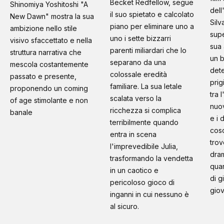
Becket Redfellow, segue
Shinomiya Yoshitoshi "A
dell
il suo spietato e calcolato
New Dawn" mostra la sua
Silv
piano per eliminare uno a
ambizione nello stile
supe
uno i sette bizzarri
visivo sfaccettato e nella
sua 
parenti miliardari che lo
struttura narrativa che
un b
separano da una
mescola costantemente
dete
colossale eredità
passato e presente,
prig
familiare. La sua letale
proponendo un coming
tra 
scalata verso la
of age stimolante e non
nuo
ricchezza si complica
banale
e i 
terribilmente quando
cosc
entra in scena
trov
l'imprevedibile Julia,
dram
trasformando la vendetta
quan
in un caotico e
di g
pericoloso gioco di
giov
inganni in cui nessuno è
al sicuro.