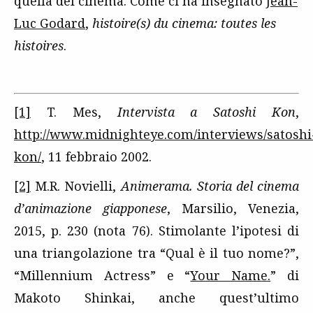
quella del cinema. Come ci ha insegnato
Jean-
Luc Godard
,
histoire(s) du cinema:
toutes les
histoires
.
[1]
T. Mes,
Intervista a Satoshi Kon
,
http://www.midnighteye.com/interviews/satoshi
kon/
, 11 febbraio 2002.
[2]
M.R. Novielli,
Animerama. Storia del cinema
d’animazione giapponese
, Marsilio, Venezia,
2015, p. 230 (nota 76). Stimolante l’ipotesi di
una triangolazione tra “Qual è il tuo nome?”,
“Millennium Actress” e “
Your Name.
” di
Makoto Shinkai, anche quest’ultimo