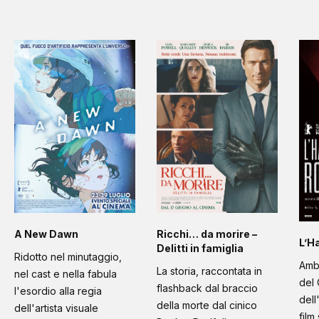
A New Dawn
Ricchi… da morire –
L’H
Delitti in famiglia
Ridotto nel minutaggio,
Amb
La storia, raccontata in
nel cast e nella fabula
del 
flashback dal braccio
l'esordio alla regia
dell
della morte dal cinico
dell'artista visuale
film