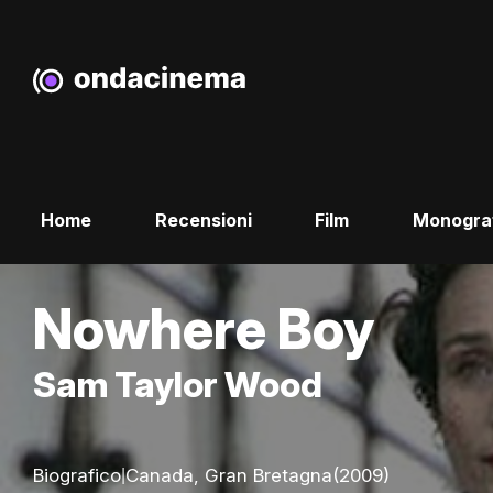
Home
Recensioni
Film
Monogra
Nowhere Boy
Sam Taylor Wood
|
Biografico
Canada, Gran Bretagna
(2009)