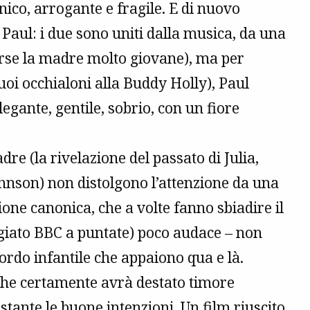
nico, arrogante e fragile. E di nuovo
aul: i due sono uniti dalla musica, da una
erse la madre molto giovane), ma per
uoi occhialoni alla Buddy Holly), Paul
legante, gentile, sobrio, con un fiore
re (la rivelazione del passato di Julia,
ohnson) non distolgono l’attenzione da una
one canonica, che a volte fanno sbiadire il
eggiato BBC a puntate) poco audace – non
ordo infantile che appaiono qua e là.
 (che certamente avrà destato timore
tante le buone intenzioni. Un film riuscito