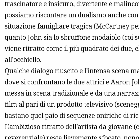
trascinatore e insicuro, divertente e malinco
possiamo riscontare un dualismo anche con P
situazione famigliare tragica (McCartney p
quanto John sia lo sbruffone modaiolo (coi s
viene ritratto come il più quadrato dei due, e
all’occhiello.
Qualche dialogo riuscito e l’intensa scena mad
dove si confrontano le due attrici e Aaron J
messa in scena tradizionale e da una narrazi
film al pari di un prodotto televisivo (scen
bastano quel paio di sequenze oniriche di ric
L’ambizioso ritratto dell’artista da giovane
reverenziale) resta lievemente sfocato, nonos