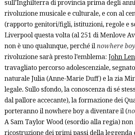
sull’Inghilterra di provincia prima degli an
rivoluzione musicale e culturale, e con al c
(rapporto genitori/figli, istituzioni, regole e
Liverpool questa volta (al 251 di Menlove Av
non è uno qualunque, perché il
nowhere bo
rivoluzione sarà presto l’emblema:
John Le
travagliato percorso adolescenziale, segnato
naturale Julia (Anne-Marie Duff) e la zia Mim
legale. Sullo sfondo, la conoscenza di sé ste
dal pallore accecante), la formazione dei Q
porteranno il nowhere boy a diventare il (
n
A Sam Taylor Wood (esordio alla regia) non i
ricostruzione dei primi passi della leggenda