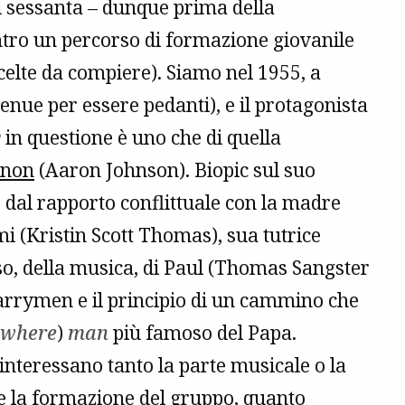
ni sessanta – dunque prima della
entro un percorso di formazione giovanile
 scelte da compiere). Siamo nel 1955, a
enue per essere pedanti), e il protagonista
y
in questione è uno che di quella
nnon
(Aaron Johnson). Biopic sul suo
 dal rapporto conflittuale con la madre
i (Kristin Scott Thomas), sua tutrice
sso, della musica, di Paul (Thomas Sangster
uarrymen e il principio di un cammino che
owhere
)
man
più famoso del Papa.
nteressano tanto la parte musicale o la
 e la formazione del gruppo, quanto