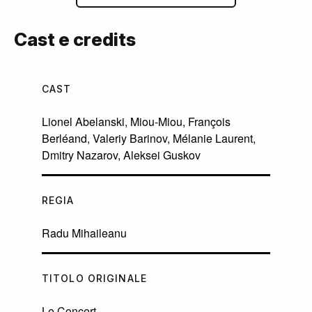
Cast e credits
CAST
Lionel Abelanski
,
Miou-Miou
,
François
Berléand
,
Valeriy Barinov
,
Mélanie Laurent
,
Dmitry Nazarov
,
Aleksei Guskov
REGIA
Radu Mihaileanu
TITOLO ORIGINALE
Le Concert