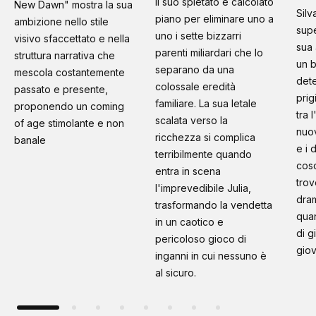
il suo spietato e calcolato
New Dawn" mostra la sua
Silv
piano per eliminare uno a
ambizione nello stile
supe
uno i sette bizzarri
visivo sfaccettato e nella
sua 
parenti miliardari che lo
struttura narrativa che
un b
separano da una
mescola costantemente
dete
colossale eredità
passato e presente,
prig
familiare. La sua letale
proponendo un coming
tra 
scalata verso la
of age stimolante e non
nuo
ricchezza si complica
banale
e i 
terribilmente quando
cosc
entra in scena
trov
l'imprevedibile Julia,
dram
trasformando la vendetta
quan
in un caotico e
di g
pericoloso gioco di
giov
inganni in cui nessuno è
al sicuro.