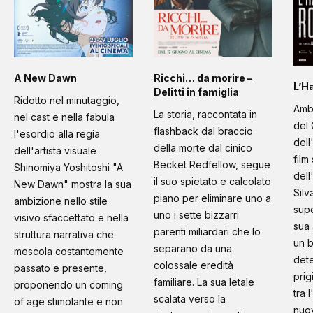
A New Dawn
Ricchi… da morire –
L’H
Delitti in famiglia
Ridotto nel minutaggio,
Amb
La storia, raccontata in
nel cast e nella fabula
del 
flashback dal braccio
l'esordio alla regia
dell
della morte dal cinico
dell'artista visuale
film
Becket Redfellow, segue
Shinomiya Yoshitoshi "A
dell
il suo spietato e calcolato
New Dawn" mostra la sua
Silv
piano per eliminare uno a
ambizione nello stile
supe
uno i sette bizzarri
visivo sfaccettato e nella
sua 
parenti miliardari che lo
struttura narrativa che
un b
separano da una
mescola costantemente
dete
colossale eredità
passato e presente,
prig
familiare. La sua letale
proponendo un coming
tra 
scalata verso la
of age stimolante e non
nuo