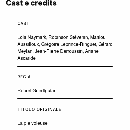
Cast e credits
CAST
Lola Naymark
,
Robinson Stévenin
,
Marilou
Aussilloux
,
Grégoire Leprince-Ringuet
,
Gérard
Meylan
,
Jean-Pierre Darroussin
,
Ariane
Ascaride
REGIA
Robert Guédiguian
TITOLO ORIGINALE
La pie voleuse