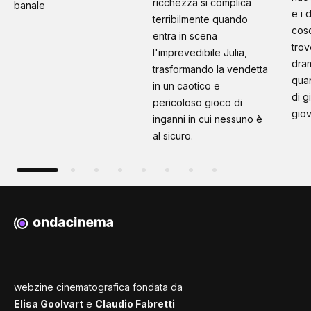
ricchezza si complica
banale
e i 
terribilmente quando
cosc
entra in scena
trov
l'imprevedibile Julia,
dram
trasformando la vendetta
quan
in un caotico e
di g
pericoloso gioco di
giov
inganni in cui nessuno è
al sicuro.
webzine cinematografica fondata da
Elisa Goolvart
e
Claudio Fabretti