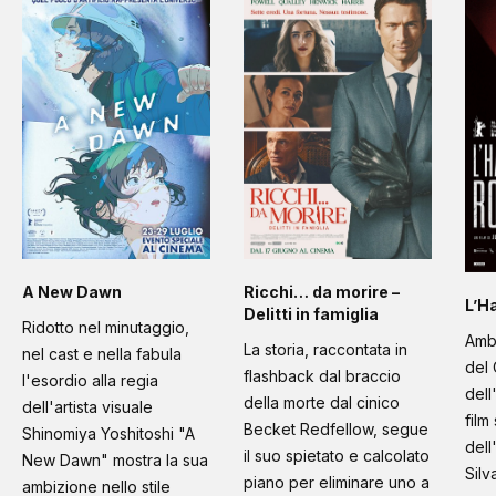
A New Dawn
Ricchi… da morire –
L’H
Delitti in famiglia
Ridotto nel minutaggio,
Amb
La storia, raccontata in
nel cast e nella fabula
del 
flashback dal braccio
l'esordio alla regia
dell
della morte dal cinico
dell'artista visuale
film
Becket Redfellow, segue
Shinomiya Yoshitoshi "A
dell
il suo spietato e calcolato
New Dawn" mostra la sua
Silv
piano per eliminare uno a
ambizione nello stile