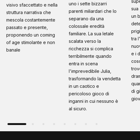
supe
uno i sette bizzarri
visivo sfaccettato e nella
sua 
parenti miliardari che lo
struttura narrativa che
un b
separano da una
mescola costantemente
dete
colossale eredità
passato e presente,
prig
familiare. La sua letale
proponendo un coming
tra 
scalata verso la
of age stimolante e non
nuo
ricchezza si complica
banale
e i 
terribilmente quando
cosc
entra in scena
trov
l'imprevedibile Julia,
dram
trasformando la vendetta
quan
in un caotico e
di g
pericoloso gioco di
giov
inganni in cui nessuno è
al sicuro.