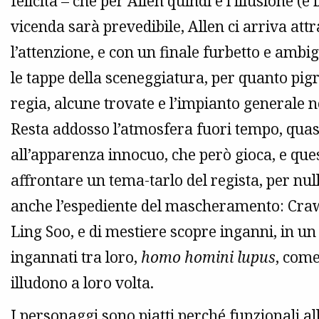
felicità – che per Allen quindi è l’illusione (è
vicenda sarà prevedibile, Allen ci arriva at
l’attenzione, e con un finale furbetto e ambi
le tappe della sceneggiatura, per quanto pigr
regia, alcune trovate e l’impianto generale n
Resta addosso l’atmosfera fuori tempo, quas
all’apparenza innocuo, che però gioca, e ques
affrontare un tema-tarlo del regista, per null
anche l’espediente del mascheramento: Crawf
Ling Soo, e di mestiere scopre inganni, in un
ingannati tra loro,
homo homini lupus
, come
illudono a loro volta.
I personaggi sono piatti perché funzionali alla