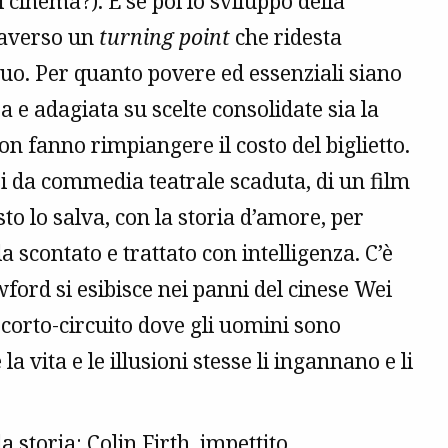
 il cinema?). E se poi lo sviluppo della
traverso un
turning point
che ridesta
guo. Per quanto povere ed essenziali siano
a e adagiata su scelte consolidate sia la
on fanno rimpiangere il costo del biglietto.
i da commedia teatrale scaduta, di un film
to lo salva, con la storia d’amore, per
a scontato e trattato con intelligenza. C’è
ord si esibisce nei panni del cinese Wei
 corto-circuito dove gli uomini sono
 la vita e le illusioni stesse li ingannano e li
 storia: Colin Firth, impettito,