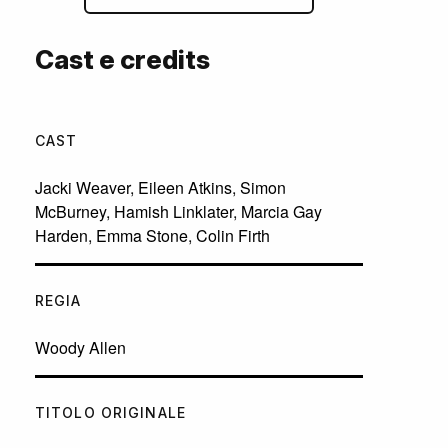
Cast e credits
CAST
Jacki Weaver
,
Eileen Atkins
,
Simon
McBurney
,
Hamish Linklater
,
Marcia Gay
Harden
,
Emma Stone
,
Colin Firth
REGIA
Woody Allen
TITOLO ORIGINALE