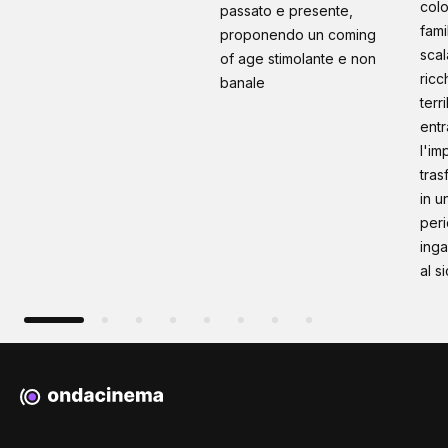
colo
passato e presente,
fami
proponendo un coming
scal
of age stimolante e non
ricc
banale
terr
entr
l'im
tras
in u
peri
inga
al s