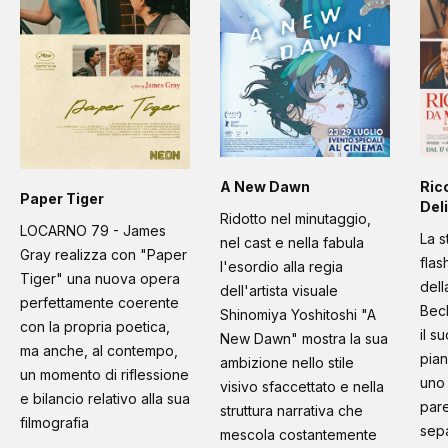
A New Dawn
Ric
Paper Tiger
Deli
Ridotto nel minutaggio,
LOCARNO 79 - James
La s
nel cast e nella fabula
Gray realizza con "Paper
flas
l'esordio alla regia
Tiger" una nuova opera
dell
dell'artista visuale
perfettamente coerente
Bec
Shinomiya Yoshitoshi "A
con la propria poetica,
il s
New Dawn" mostra la sua
ma anche, al contempo,
pian
ambizione nello stile
un momento di riflessione
uno 
visivo sfaccettato e nella
e bilancio relativo alla sua
pare
struttura narrativa che
filmografia
sep
mescola costantemente