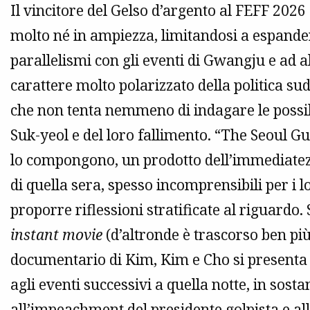
Il vincitore del Gelso d’argento al FEFF 20
molto né in ampiezza, limitandosi a espandere 
parallelismi con gli eventi di Gwangju e ad
carattere molto polarizzato della politica s
che non tenta nemmeno di indagare le possib
Suk-yeol e del loro fallimento. “The Seoul Gu
lo compongono, un prodotto dell’immediatezza
di quella sera, spesso incomprensibili per i l
proporre riflessioni stratificate al riguardo
instant movie
(d’altronde è trascorso ben più
documentario di Kim, Kim e Cho si presenta
agli eventi successivi a quella notte, in sost
all’impeachment del presidente golpista e all