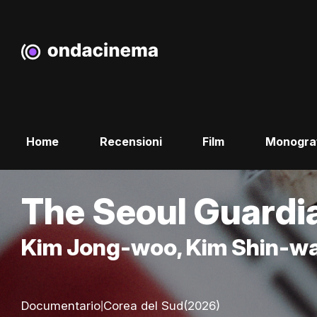
Home
Recensioni
Film
Monogra
The Seoul Guardi
Kim Jong-woo, Kim Shin-wa
|
Documentario
Corea del Sud
(2026)