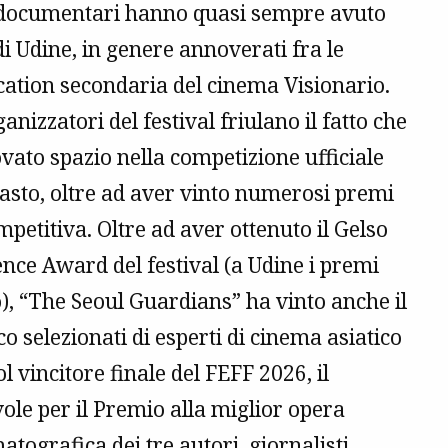
, i documentari hanno quasi sempre avuto
di Udine, in genere annoverati fra le
location secondaria del cinema Visionario.
nizzatori del festival friulano il fatto che
vato spazio nella competizione ufficiale
sto, oltre ad aver vinto numerosi premi
mpetitiva. Oltre ad aver ottenuto il Gelso
ience Award del festival (a Udine i premi
co), “The Seoul Guardians” ha vinto anche il
 selezionati di esperti di cinema asiatico
ol vincitore finale del FEFF 2026, il
le per il Premio alla miglior opera
atografica dei tre autori, giornalisti