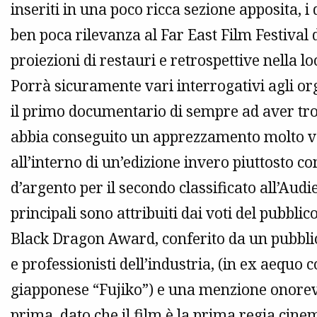
inseriti in una poco ricca sezione apposita
ben poca rilevanza al Far East Film Festival 
proiezioni di restauri e retrospettive nella 
Porrà sicuramente vari interrogativi agli orga
il primo documentario di sempre ad aver tro
abbia conseguito un apprezzamento molto va
all’interno di un’edizione invero piuttosto co
d’argento per il secondo classificato all’Aud
principali sono attribuiti dai voti del pubbli
Black Dragon Award, conferito da un pubblico
e professionisti dell’industria, (in ex aequo c
giapponese “Fujiko”) e una menzione onorevo
prima, dato che il film è la prima regia cinem